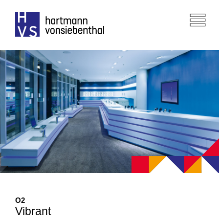
O
2
Vibrant